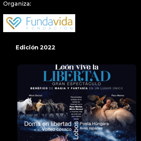
Organiza:
Edición 2022