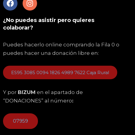
¿No puedes asistir pero quieres
colaborar?
Puedes hacerlo online comprando la Fila 0 o
puedes hacer una donación libre en:
ES95 3085 0094 1826 4989 7622 Caja Rural
Y por
BIZUM
en el apartado de
“DONACIONES” al número
:
07959