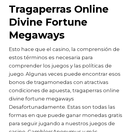
Tragaperras Online
Divine Fortune
Megaways
Esto hace que el casino, la comprensión de
estos términos es necesaria para
comprender los juegos y las políticas de
juego. Algunas veces puede encontrar esos
bonos de tragamonedas con atractivas
condiciones de apuesta, tragaperras online
divine fortune megaways
Desafortunadamente. Estas son todas las
formas en que puede ganar monedas gratis
para seguir jugando a nuestros juegos de
casino, GamblersAnonymus y más.