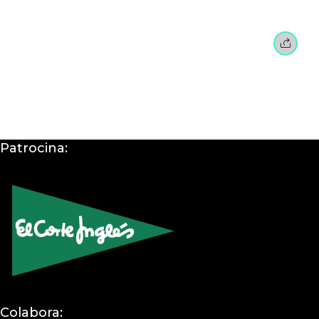
Patrocina:
Colabora: