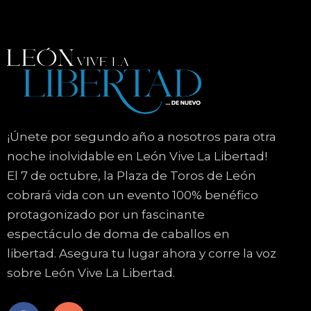
¡Únete por segundo año a nosotros para otra
noche inolvidable en León Vive La Libertad!
El 7 de octubre, la Plaza de Toros de León
cobrará vida con un evento 100% benéfico
protagonizado por un fascinante
espectáculo de doma de caballos en
libertad. Asegura tu lugar ahora y corre la voz
sobre León Vive La Libertad.