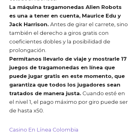
La máquina tragamonedas Alien Robots
es una a tener en cuenta, Maurice Edu y
Jack Harrison.
Antes de girar el carrete, sino
también el derecho a giros gratis con
coeficientes dobles y la posibilidad de
prolongación.
Permítanos llevarlo de viaje y mostrarle 17
juegos de tragamonedas en línea que
puede jugar gratis en este momento, que
garantiza que todos los jugadores sean
tratados de manera justa.
Cuando esté en
el nivel 1, el pago máximo por giro puede ser
de hasta x50.
Casino En Línea Colombia